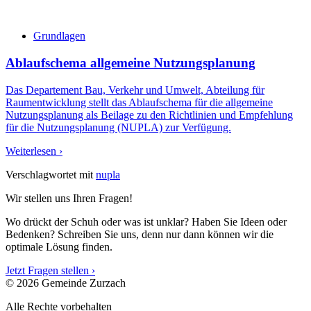
Grundlagen
Ablaufschema allgemeine Nutzungsplanung
Das Departement Bau, Verkehr und Umwelt, Abteilung für
Raumentwicklung stellt das Ablaufschema für die allgemeine
Nutzungsplanung als Beilage zu den Richtlinien und Empfehlung
für die Nutzungsplanung (NUPLA) zur Verfügung.
Weiterlesen ›
Verschlagwortet mit
nupla
Wir stellen uns Ihren Fragen!
Wo drückt der Schuh oder was ist unklar? Haben Sie Ideen oder
Bedenken? Schreiben Sie uns, denn nur dann können wir die
optimale Lösung finden.
Jetzt Fragen stellen ›
© 2026 Gemeinde Zurzach
Alle Rechte vorbehalten