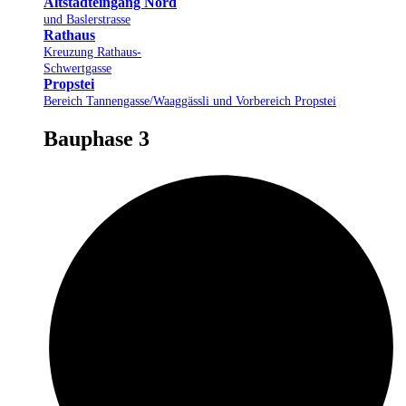
Altstadteingang Nord
und Baslerstrasse
Rathaus
Kreuzung Rathaus-
Schwertgasse
Propstei
Bereich Tannengasse/Waaggässli und Vorbereich Propstei
Bauphase 3