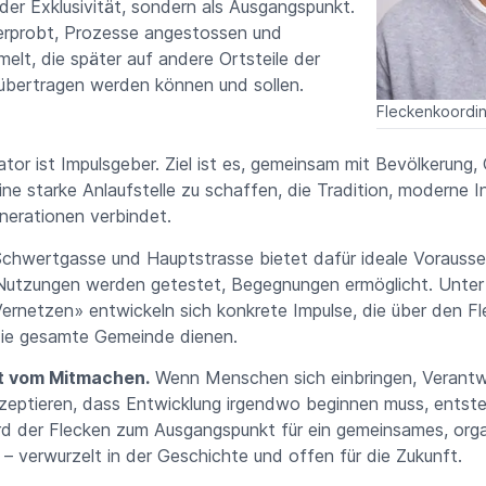
der Exklusivität, sondern als Ausgangspunkt.
erprobt, Prozesse angestossen und
lt, die später auf andere Ortsteile der
bertragen werden können und sollen.
Fleckenkoordin
tor ist Impulsgeber. Ziel ist es, gemeinsam mit Bevölkerung
ine starke Anlaufstelle zu schaffen, die Tradition, moderne I
nerationen verbindet.
Schwertgasse und Hauptstrasse bietet dafür ideale Vorauss
Nutzungen werden getestet, Begegnungen ermöglicht. Unte
ernetzen» entwickeln sich konkrete Impulse, die über den Fl
 die gesamte Gemeinde dienen.
bt vom Mitmachen.
Wenn Menschen sich einbringen, Verant
eptieren, dass Entwicklung irgendwo beginnen muss, entst
rd der Flecken zum Ausgangspunkt für ein gemeinsames, org
verwurzelt in der Geschichte und offen für die Zukunft.