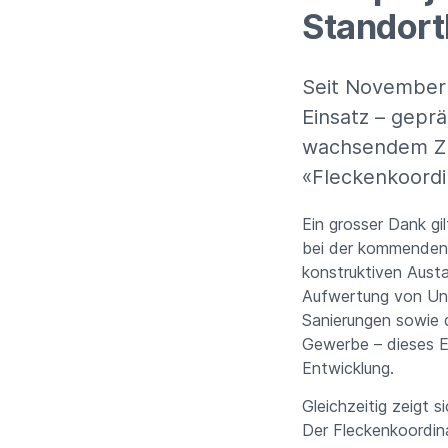
Standor
Seit November 2
Einsatz – gepr
wachsendem Zus
«Fleckenkoordi
Ein grosser Dank g
bei der kommende
konstruktiven Aust
Aufwertung von Unor
Sanierungen sowie 
Gewerbe – dieses E
Entwicklung.
Gleichzeitig zeigt s
Der Fleckenkoordina