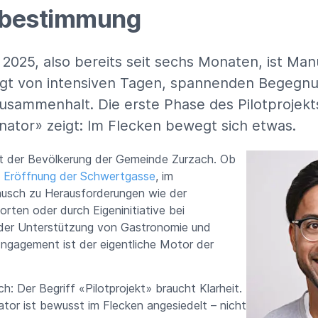
tbestimmung
025, also bereits seit sechs Monaten, ist Manu
ägt von intensiven Tagen, spannenden Begegn
ammenhalt. Die erste Phase des Pilotprojekt
nator» zeigt: Im Flecken bewegt sich etwas.
ilt der Bevölkerung der Gemeinde Zurzach. Ob
n
Eröffnung der Schwertgasse
, im
ausch zu Herausforderungen wie der
ten oder durch Eigeninitiative bei
der Unterstützung von Gastronomie und
ngagement ist der eigentliche Motor der
ich: Der Begriff «Pilotprojekt» braucht Klarheit.
tor ist bewusst im Flecken angesiedelt – nicht