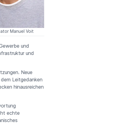
ator Manuel Voit
, Gewerbe und
nfrastruktur und
etzungen. Neue
r dem Leitgedanken
ecken hinausreichen
wortung
eht echte
anisches