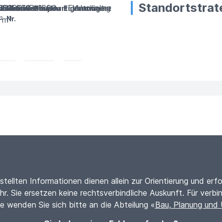
Standortstrat
6
’303
2’080
5056
Schulen
1880
Einwohnergemeinde
Verwaltungsvermögen
llen-
zellenfläche
Volumen
Gebäude-
Gebäudeart
Baujahr
Eigentum
Vermögensart
Nr.
²
m³
estellten Informationen dienen allein zur Orientierung und erf
r. Sie ersetzen keine rechtsverbindliche Auskunft. Für verbin
e wenden Sie sich bitte an die Abteilung «
Bau, Planung und