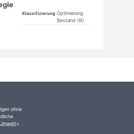
egie
Optimierung
Klassifizierung
Bestand (B)
olgen ohne
dliche
 Umwelt
».