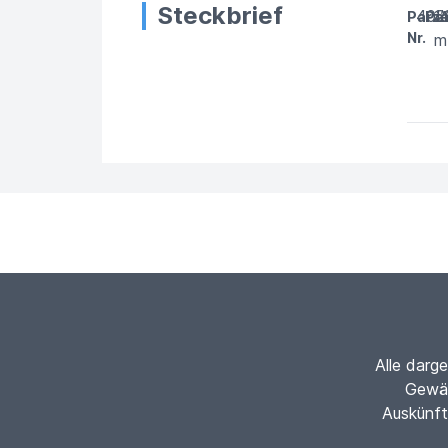
Steckbrief
402
1
Parze
Par
Nr.
m
Alle darg
Gewäh
Auskünft