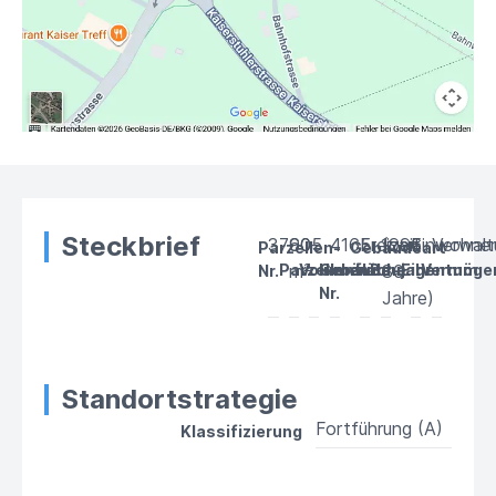
Steckbrief
3790
605
–
4165
Freizeit
1996
(ca.
Einwohne
Verwal
Parzellen-
Gebäudeart
Parzellenfläche
m²
Volumen
Gebäude-
Baujahr
30
Eigentum
Vermöge
Nr.
Nr.
Jahre)
Standortstrategie
Fortführung (A)
Klassifizierung